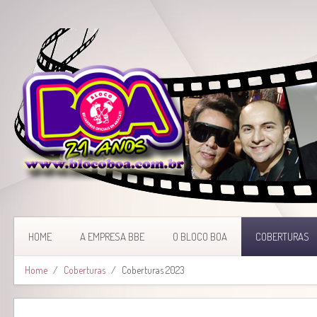
HOME
A EMPRESA BBE
O BLOCO BOA
COBERTURAS
Home
Coberturas
Coberturas 2023