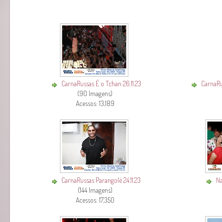
CarnaRussas É o Tchan 26.11.23
CarnaRu
(90 Imagens)
Acessos: 13,189
CarnaRussas Parangolé 24.11.23
Na
(144 Imagens)
Acessos: 17,350