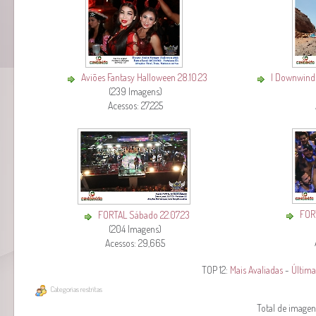
Aviões Fantasy Halloween 28.10.23
I Downwind 
(239 Imagens)
Acessos: 27,225
FORT
FORTAL Sábado 22.07.23
(204 Imagens)
Acessos: 29,665
TOP 12:
Mais Avaliadas
-
Última
Categorias restritas
Total de imagens