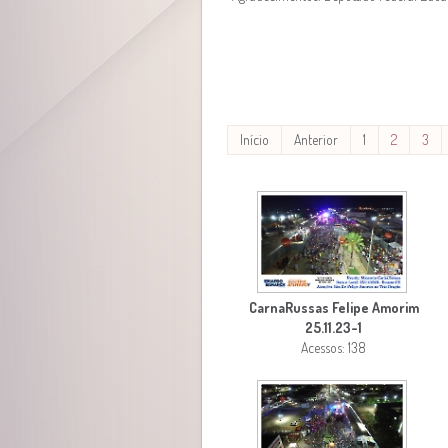
Início
Anterior
1
2
3
CarnaRussas Felipe Amorim
25.11.23-1
Acessos: 138