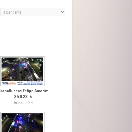
CarnaRussas Felipe Amorim
25.11.23-4
Acessos: 129