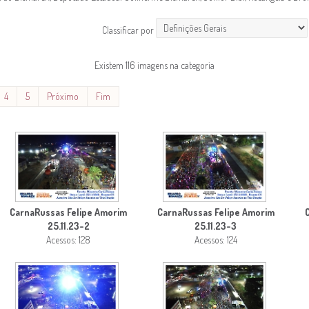
Classificar por
Existem 116 imagens na categoria
4
5
Próximo
Fim
CarnaRussas Felipe Amorim
CarnaRussas Felipe Amorim
25.11.23-2
25.11.23-3
Acessos: 128
Acessos: 124