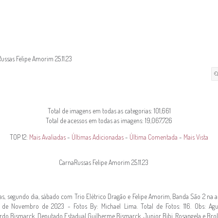
ussas Felipe Amorim 25.11.23
Total de imagens em todas as categorias: 101,661
Total de acessos em todas as imagens: 19,067,726
TOP 12:
Mais Avaliadas
-
Últimas Adicionadas
-
Última Comentada
-
Mais Vista
CarnaRussas Felipe Amorim 25.11.23
as, segundo dia, sábado com Trio Elétrico Dragão e Felipe Amorim, Banda São 2 na ar
de Novembro de 2023 - Fotos By: Michael Lima. Total de Fotos: 116. Obs: Agu
do Bismarck, Deputado Estadual Guilherme Bismarck, Junior Bibi, Rosangela e Bro