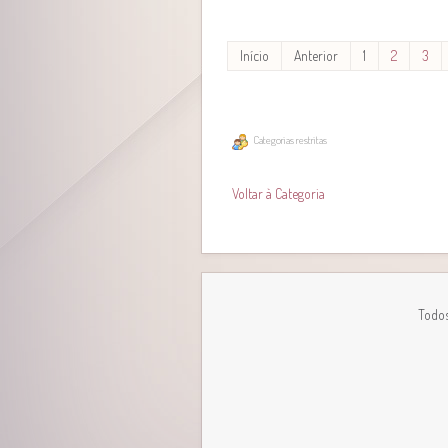
Início
Anterior
1
2
3
Categorias restritas
Voltar à Categoria
Todos