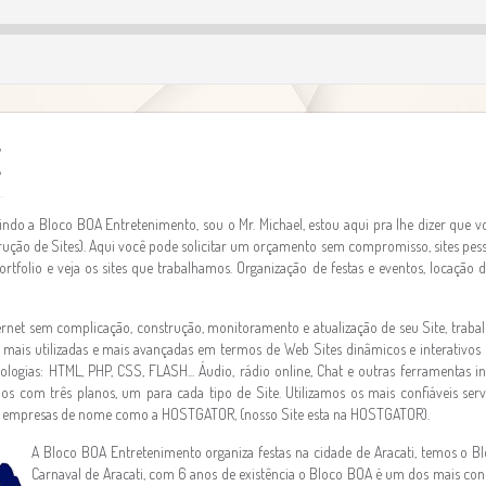
E
indo a Bloco BOA Entretenimento, sou o Mr. Michael, estou aqui pra lhe dizer que vo
ução de Sites). Aqui você pode solicitar um orçamento sem compromisso, sites pessoa
ortfolio e veja os sites que trabalhamos. Organização de festas e eventos, locaçã
ternet sem complicação, construção, monitoramento e atualização de seu Site, tra
 mais utilizadas e mais avançadas em termos de Web Sites dinâmicos e interativos
ologias: HTML, PHP, CSS, FLASH... Áudio, rádio online, Chat e outras ferramentas in
os com três planos, um para cada tipo de Site. Utilizamos os mais confiáveis ser
s, empresas de nome como a HOSTGATOR, (nosso Site esta na HOSTGATOR).
A Bloco BOA Entretenimento organiza festas na cidade de Aracati, temos o B
Carnaval de Aracati, com 6 anos de existência o Bloco BOA é um dos mais co