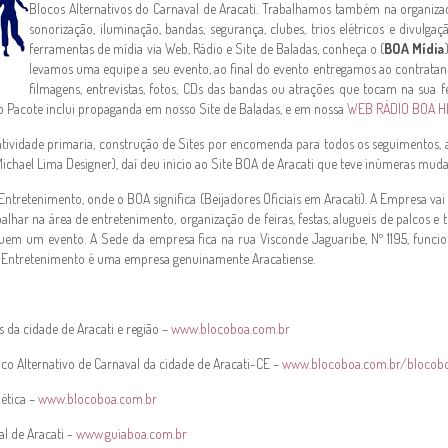
Blocos Alternativos do Carnaval de Aracati. Trabalhamos também na organizaçã
sonorização, iluminação, bandas, segurança, clubes, trios elétricos e divulga
ferramentas de mídia via Web, Rádio e Site de Baladas, conheça o (
BOA Mídia
levamos uma equipe a seu evento, ao final do evento entregamos ao contratan
filmagens, entrevistas, fotos, CDs das bandas ou atrações que tocam na sua 
o Pacote inclui propaganda em nosso Site de Baladas, e em nossa
WEB RÁDIO BOA HI
tividade primaria, construção de Sites por encomenda para todos os seguimentos
Michael Lima Designer), daí deu inicio ao Site BOA de Aracati que teve inúmeras mud
tretenimento, onde o BOA significa (Beijadores Oficiais em Aracati). A Empresa vai
alhar na área de entretenimento, organização de feiras, festas, alugueis de palcos e tr
tuem um evento. A Sede da empresa fica na rua Visconde Jaguaribe, Nº 1195, func
A Entretenimento é uma empresa genuinamente Aracatiense.
s da cidade de Aracati e região –
www.blocoboa.com.br
co Alternativo de Carnaval da cidade de Aracati-CE –
www.blocoboa.com.br/blocob
ética –
www.blocoboa.com.br
l de Aracati -
www.guiaboa.com.br