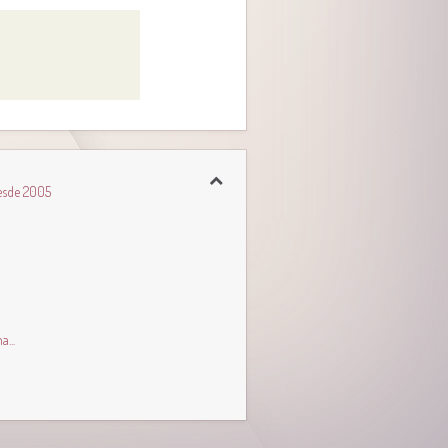
esde 2005
...