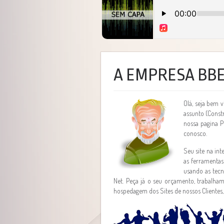
A EMPRESA BB
Olá, seja bem v
assunto (Constr
nossa pagina P
conosco.
Seu site na in
as ferramentas
usando as tecn
Net. Peça já o seu orçamento, trabalham
hospedagem dos Sites de nossos Cliente