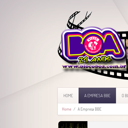
HOME
A EMPRESA BBE
O B
Home
A Empresa BBE