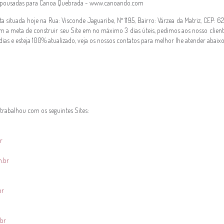
e pousadas para Canoa Quebrada - www.canoando.com
situada hoje na Rua: Visconde Jaguaribe, Nº 1195, Bairro: Várzea da Matriz, CEP: 
em a meta de construir seu Site em no máximo 3 dias úteis, pedimos aos nosso clie
dias e esteja 100% atualizado, veja os nossos contatos para melhor lhe atender abaixo
trabalhou com os seguintes Sites:
r
m.br
br
.br