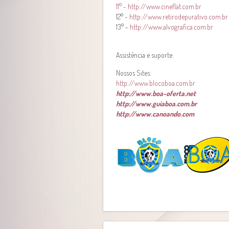
11° - http://www.cineflat.com.br
12° -
http://www.retirodepurativo.com.br
13° -
http://www.alvografica.com.br
Assistência e suporte:
Nossos Sites:
http://www.blocoboa.com.br
http://www.boa-oferta.net
http://www.guiaboa.com.br
http://www.canoando.com