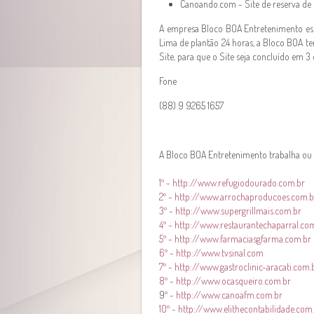
Canoando.com - Site de reserva d
A empresa Bloco BOA Entretenimento esta 
Lima de plantão 24 horas, a Bloco BOA t
Site, para que o Site seja concluído em 3 
Fone
(88) 9 9265 1657
A Bloco BOA Entretenimento trabalha ou 
1º - http://www.refugiodourado.com.br
2º - http://www.arrochaproducoes.com.b
3º - http://www.supergrillmais.com.br
4º - http://www.restaurantechaparral.co
5º - http://www.farmaciasgfarma.com.br
6º - http://www.tvsinal.com
7º - http://www.gastroclinic-aracati.com.
8º - http://www.ocasqueiro.com.br
9
º - http://www.canoafm.com.br
10º - http://www.elithecontabilidade.com