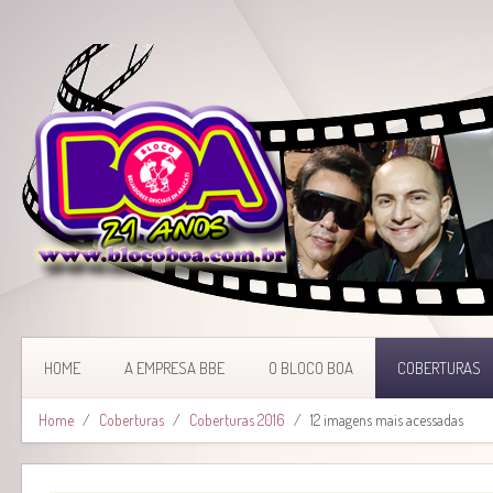
HOME
A EMPRESA BBE
O BLOCO BOA
COBERTURAS
Home
Coberturas
Coberturas 2016
12 imagens mais acessadas