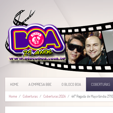
HOME
A EMPRESA BBE
O BLOCO BOA
COBERTURAS
Home
Coberturas
Coberturas 2024
44° Regada de Majorlândia 27.10