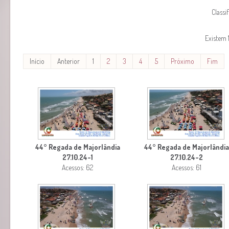
Classi
Existem 
Início
Anterior
1
2
3
4
5
Próximo
Fim
44° Regada de Majorlândia
44° Regada de Majorlândi
27.10.24-1
27.10.24-2
Acessos: 62
Acessos: 61