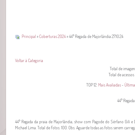
Principal
»
Coberturas 2024
» 44° Regada de Majorlândia 27.10.24
Voltar à Categoria
Total de imagens
Total de acessos
TOP 12:
Mais Avaliadas
-
Última
44° Regada 
44° Regada da praia de Majorlândia, show com Pagode do Sérfano Gilí e Dj
Michael Lima. Total de Fotos: 100. Obs: Aguarde todas as fotos serem carreg